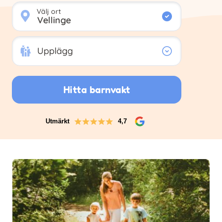
Välj ort
Upplägg
Upplägg
Hitta barnvakt
Utmärkt
4,7