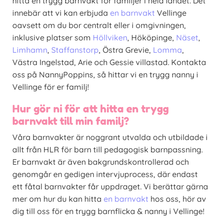
hitta en trygg barnvakt för familjer i hela landet. Det
innebär att vi kan erbjuda
en barnvakt
Vellinge
oavsett om du bor centralt eller i omgivningen,
inklusive platser som
Höllviken
, Hököpinge,
Näset
,
Limhamn
,
Staffanstorp
, Östra Grevie,
Lomma
,
Västra Ingelstad, Arie och Gessie villastad. Kontakta
oss på NannyPoppins, så hittar vi en trygg nanny i
Vellinge för er familj!
Hur gör ni för att hitta en trygg
barnvakt till min familj?
Våra barnvakter är noggrant utvalda och utbildade i
allt från HLR för barn till pedagogisk barnpassning.
Er barnvakt är även bakgrundskontrollerad och
genomgår en gedigen intervjuprocess, där endast
ett fåtal barnvakter får uppdraget. Vi berättar gärna
mer om hur du kan hitta
en barnvakt
hos oss, hör av
dig till oss för en trygg barnflicka & nanny i Vellinge!