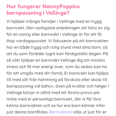
Hur fungerar NannyPoppins
barnpassning i Vellinge?
Vi hjälper många familjer i Vellinge med en trygg
barnvakt. Den vanligaste anledningen att höra av sig
för en nanny eller barnvakt i Vellinge är för att få
ihop vardagspusslet. Vi fokuserar på att barnvakten
har en både trygg och rolig stund med dina barn, så
att du som förälder lugnt kan färdigställa dagen. På
så sätt hjälper en barnvakt Vellinge dig att minska
stress och få mer energi över, som du sedan kan ha
för att umgås med din familj. Er barnvakt kan hjälpa
till med allt från hämtning på förskola eller skola till
barnpassning vid behov, även på kvällar och helger. I
Vellinge börjar ni alltid med ett första prova-på-
möte med er personliga barnvakt, där ni får lära
känna barnvakten och se hur era barn känner inför
just denna barnflicka.
Barnvakten
väljs ut just för er