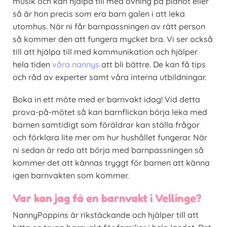
musik och kan hjälpa till med övning på pianot eller
så är hon precis som era barn galen i att leka
utomhus. När ni får barnpassningen av rätt person
så kommer den att fungera mycket bra. Vi ser också
till att hjälpa till med kommunikation och hjälper
hela tiden
våra nannys
att bli bättre. De kan få tips
och råd av experter samt våra interna utbildningar.
Boka in ett möte med er barnvakt idag! Vid detta
prova-på-mötet så kan barnflickan börja leka med
barnen samtidigt som föräldrar kan ställa frågor
och förklara lite mer om hur hushållet fungerar. När
ni sedan är redo att börja med barnpassningen så
kommer det att kännas tryggt för barnen att känna
igen barnvakten som kom­­mer.
Var kan jag få en barnvakt i Vellinge?
NannyPoppins är rikstäckande och hjälper till att