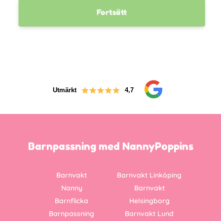
Fortsätt
Utmärkt
4,7
Barnpassning med NannyPoppins
Barnvakt
Barnvakt Linköping
Nanny
Barnvakt
Barnflicka
Helsingborg
Barnpassning
Barnvakt Lund