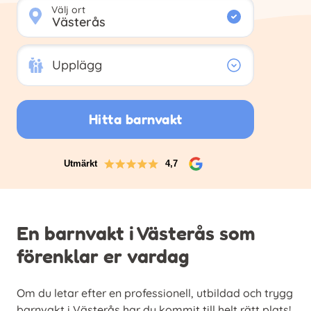
Välj ort
Upplägg
Upplägg
Hitta barnvakt
Utmärkt
4,7
En barnvakt i Västerås som
förenklar er vardag
Om du letar efter en professionell, utbildad och trygg
barnvakt i Västerås har du kommit till helt rätt plats!