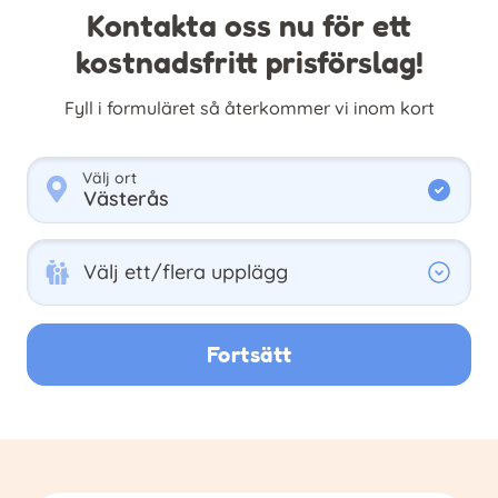
Kontakta oss nu för ett
kostnadsfritt prisförslag!
Fyll i formuläret så återkommer vi inom kort
Välj ort
Välj ett/flera upplägg
Välj ett/flera upplägg
Fortsätt