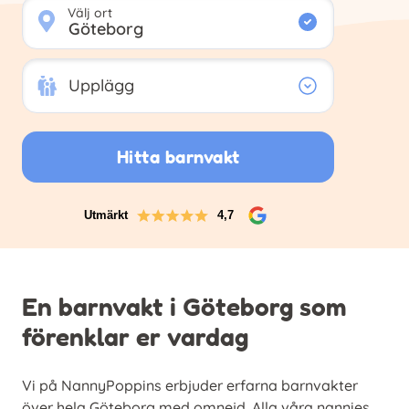
Välj ort
Upplägg
Upplägg
Hitta barnvakt
Utmärkt
4,7
En barnvakt i Göteborg som
förenklar er vardag
Vi på NannyPoppins erbjuder erfarna barnvakter
över hela Göteborg med omnejd. Alla våra nannies