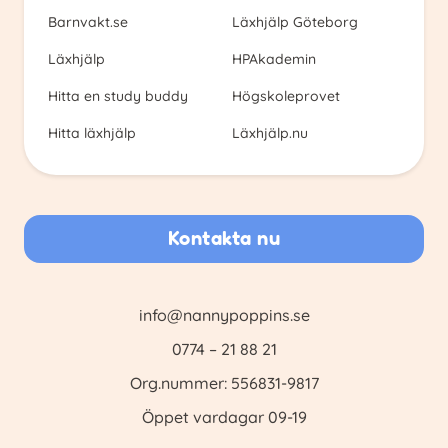
Barnvakt.se
Läxhjälp Göteborg
Läxhjälp
HPAkademin
Hitta en study buddy
Högskoleprovet
Hitta läxhjälp
Läxhjälp.nu
Kontakta nu
info@nannypoppins.se
0774 – 21 88 21
Org.nummer: 556831-9817
Öppet vardagar 09-19