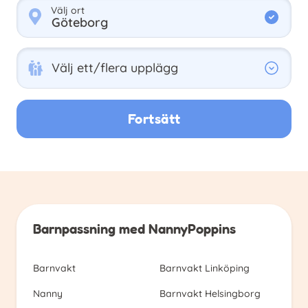
Välj ort
Välj ett/flera upplägg
Välj ett/flera upplägg
Fortsätt
Barnpassning med NannyPoppins
Barnvakt
Barnvakt Linköping
Nanny
Barnvakt Helsingborg