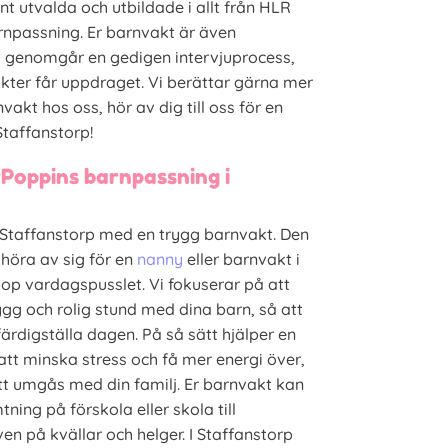
t utvalda och utbildade i allt från HLR
arnpassning. Er barnvakt är även
 genomgår en gedigen intervjuprocess,
akter får uppdraget. Vi berättar gärna mer
akt hos oss, hör av dig till oss för en
Staffanstorp!
Poppins barnpassning i
i Staffanstorp med en trygg barnvakt. Den
 höra av sig för en
nanny
eller barnvakt i
ihop vardagspusslet. Vi fokuserar på att
gg och rolig stund med dina barn, så att
ärdigställa dagen. På så sätt hjälper en
att minska stress och få mer energi över,
t umgås med din familj. Er barnvakt kan
tning på förskola eller skola till
n på kvällar och helger. I Staffanstorp