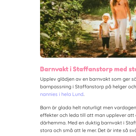
Barnvakt i Staffanstorp med st
Upplev glädjen av en barnvakt som ger säk
barnpassning i Staffanstorp på helger och
nannies i hela Lund
.
Barn är glada helt naturligt men vardagen
effekter och leda till att man upplever att d
därhemma. Med en duktig barnvakt i Sta
stora och små att le mer. Det är inte så svå