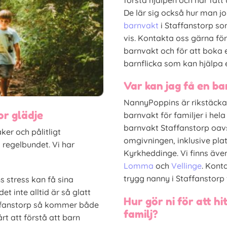
första hjälpen och har fått
De lär sig också hur man jo
barnvakt
i Staffanstorp s
vis. Kontakta oss gärna fö
barnvakt och för att boka
barnflicka som kan hjälpa e
Var kan jag få en ba
NannyPoppins är rikstäckand
or glädje
barnvakt för familjer i hela
barnvakt Staffanstorp oavse
er och pålitligt
omgivningen, inklusive pl
 regelbundet. Vi har
Kyrkheddinge. Vi finns äve
Lomma
och
Vellinge
. Kont
trygg nanny i Staffanstorp f
s stress kan få sina
et inte alltid är så glatt
Hur gör ni för att hi
ffanstorp så kommer både
familj?
rt att förstå att barn