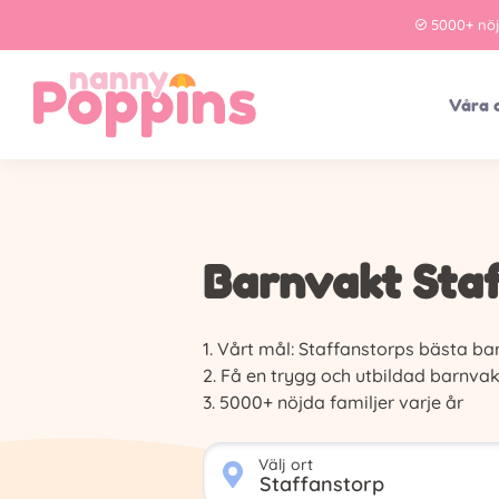
5000+ nö
Våra 
Barnvakt Sta
Vårt mål: Staffanstorps bästa ba
Få en trygg och utbildad barnvak
5000+ nöjda familjer varje år
Välj ort