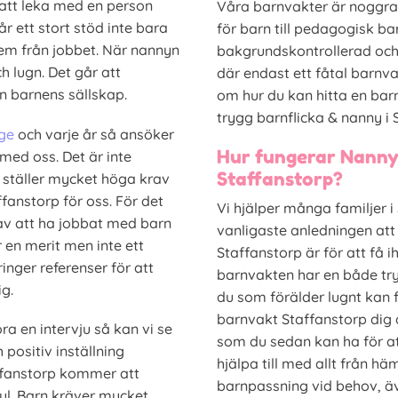
att leka med en person
Våra barnvakter är noggran
år ett stort stöd inte bara
för barn till pedagogisk b
hem från jobbet. När nannyn
bakgrundskontrollerad och
h lugn. Det går att
där endast ett fåtal barnv
 barnens sällskap.
om hur du kan hitta en barnv
trygg barnflicka & nanny i 
ige
och varje år så ansöker
Hur fungerar Nanny
med oss. Det är inte
Staffanstorp?
 ställer mycket höga krav
anstorp för oss. För det
Vi hjälper många familjer 
av att ha jobbat med barn
vanligaste anledningen att
r en merit men inte ett
Staffanstorp är för att få 
inger referenser för att
barnvakten har en både try
ig.
du som förälder lugnt kan f
barnvakt Staffanstorp dig 
a en intervju så kan vi se
som du sedan kan ha för at
 positiv inställning
hjälpa till med allt från häm
affanstorp kommer att
barnpassning vid behov, äve
kul. Barn kräver mycket