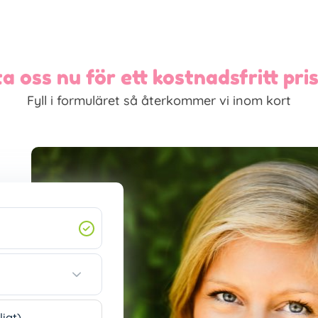
a oss nu för ett kostnadsfritt pris
Fyll i formuläret så återkommer vi inom kort
ligt)