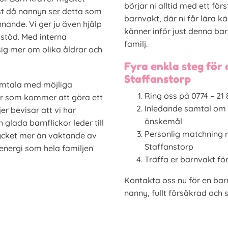
börjar ni alltid med ett f
t då nannyn ser detta som
barnvakt, där ni får lära 
ande. Vi ger ju även hjälp
känner inför just denna barn
 stöd. Med interna
familj.
sig mer om olika åldrar och
Fyra enkla steg för a
Staffanstorp
samtala med möjliga
Ring oss på 0774 – 21 88
r som kommer att göra ett
Inledande samtal om 
er bevisar att vi har
önskemål
glada barnflickor leder till
Personlig matchning m
ycket mer än vaktande av
Staffanstorp
v energi som hela familjen
Träffa er barnvakt fö
Kontakta oss nu för en bar
nanny, fullt försäkrad och s