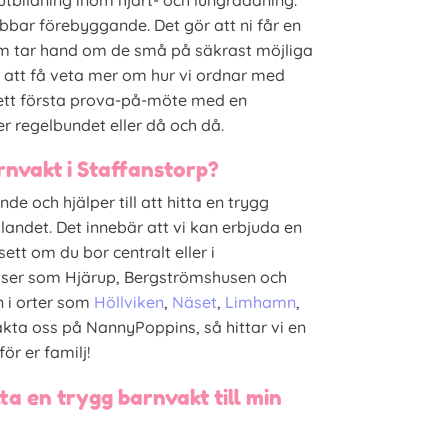
 utbildning inom hjärt- och lungräddning.
bbar förebyggande. Det gör att ni får en
om tar hand om de små på säkrast möjliga
r att få veta mer om hur vi ordnar med
 ett första prova-på-möte med en
r regelbundet eller då och då.
rnvakt i Staffanstorp?
e och hjälper till att hitta en trygg
 landet. Det innebär att vi kan erbjuda en
tt om du bor centralt eller i
atser som Hjärup, Bergströmshusen och
n i orter som
Höllviken
,
Näset
,
Limhamn
,
akta oss på NannyPoppins, så hittar vi en
ör er familj!
tta en trygg barnvakt till min