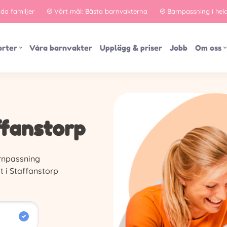
jda familjer
Vårt mål: Bästa barnvakterna
Barnpassning i hel
orter
Våra barnvakter
Upplägg & priser
Jobb
Om oss
ffanstorp
rnpassning
t i Staffanstorp