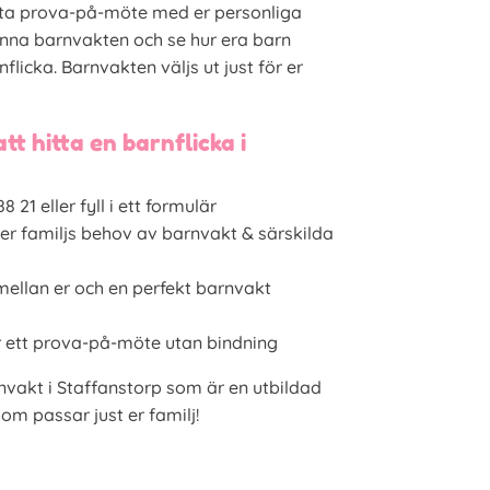
örsta prova-på-möte med er personliga
känna barnvakten och se hur era barn
flicka. Barnvakten väljs ut just för er
tt hitta en barnflicka i
 21 eller fyll i ett formulär
er familjs behov av barnvakt & särskilda
ellan er och en perfekt barnvakt
r ett prova-på-möte utan bindning
nvakt i Staffanstorp som är en utbildad
om passar just er familj!