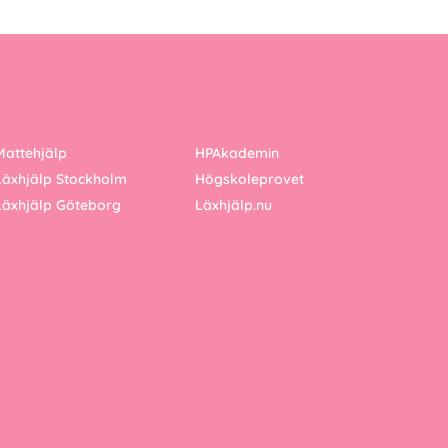
Mattehjälp
HPAkademin
Läxhjälp Stockholm
Högskoleprovet
Läxhjälp Göteborg
Läxhjälp.nu