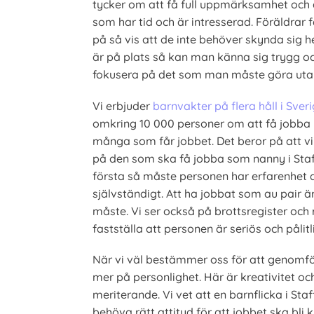
tycker om att få full uppmärksamhet och 
som har tid och är intresserad. Föräldrar f
på så vis att de inte behöver skynda sig 
är på plats så kan man känna sig trygg oc
fokusera på det som man måste göra utan
Vi erbjuder
barnvakter på flera håll i Sver
omkring 10 000 personer om att få jobba 
många som får jobbet. Det beror på att vi
på den som ska få jobba som nanny i Staff
första så måste personen har erfarenhet 
självständigt. Att ha jobbat som au pair ä
måste. Vi ser också på brottsregister och r
fastställa att personen är seriös och pålitl
När vi väl bestämmer oss för att genomför
mer på personlighet. Här är kreativitet och
meriterande. Vi vet att en barnflicka i St
behöva rätt attityd för att jobbet ska bli 