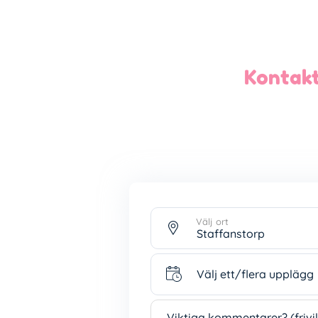
Kontakt
Välj ort
Välj ett/flera upplägg
Välj ett/flera upplägg
Viktiga kommentarer? (frivil