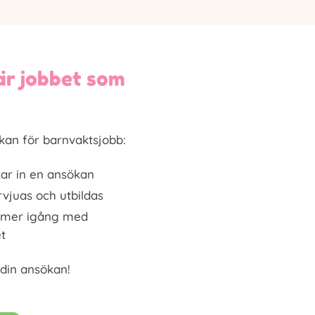
är jobbet som
kan för barnvaktsjobb:
kar in en ansökan
rvjuas och utbildas
mmer igång med
t
din ansökan!