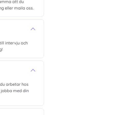
samma att du
 eller maila oss.
ll intervju och
g!
 du arbetar hos
r jobba med din