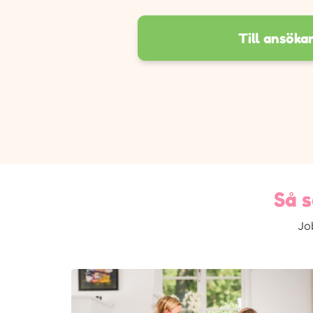
Till ansöka
Så s
Jo