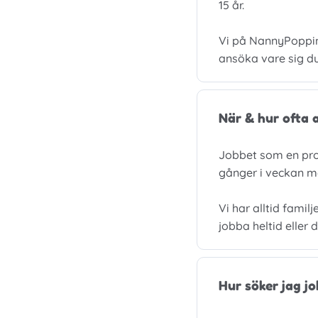
15 år.
Vi på NannyPoppins
ansöka vare sig du
När & hur ofta 
Jobbet som en prof
gånger i veckan m
Vi har alltid famil
jobba heltid eller
Hur söker jag j