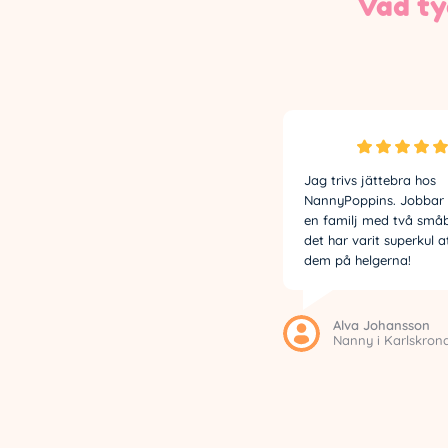
Vad ty
Jag trivs jättebra hos
NannyPoppins. Jobbar 
en familj med två små
det har varit superkul a
dem på helgerna!
Alva Johansson
Nanny i Karlskron