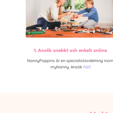
1. Ansök snabbt och enkelt online
NannyPoppins är en specialistavdelning ino
myNanny. Ansök
här
!