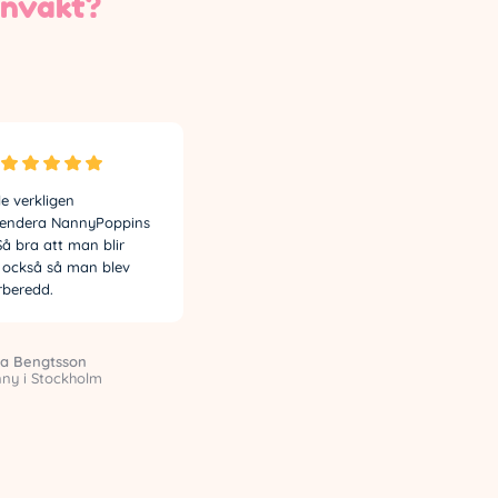
rnvakt?
le verkligen
Supernöjd med min anställning
endera NannyPoppins
på NannyPoppins. Familjen jag
! Så bra att man blir
hjälper är så mysig och jag ser
 också så man blev
alltid fram emot att träffa de
rberedd.
varje vecka.
a Bengtsson
Dorit Kovac
ny i Stockholm
Nanny i Gävle