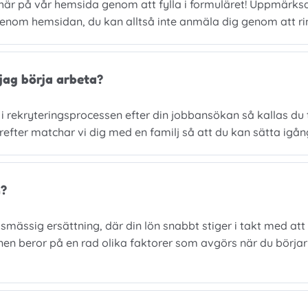
 här på vår hemsida genom att fylla i formuläret! Uppmärk
nom hemsidan, du kan alltså inte anmäla dig genom att ring
jag börja arbeta?
i rekryteringsprocessen efter din jobbansökan så kallas du ti
ärefter matchar vi dig med en familj så att du kan sätta igån
n?
mässig ersättning, där din lön snabbt stiger i takt med att
nen beror på en rad olika faktorer som avgörs när du börja