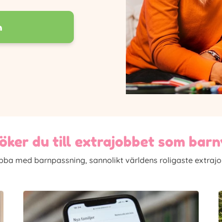
n
öker du till extrajobbet som bar
bba med barnpassning, sannolikt världens roligaste extrajo