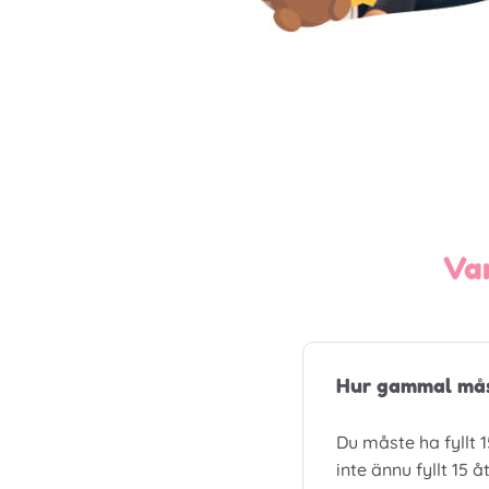
Va
Hur gammal måst
Du måste ha fyllt 
inte ännu fyllt 15 å