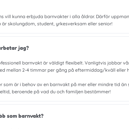
 vill kunna erbjuda barnvakter i alla åldrar. Därför uppmana
 är skolungdom, student, yrkesverksam eller senior!
arbetar jag?
essionell barnvakt är väldigt flexibelt. Vanligtvis jobbar v
ed mellan 2-4 timmar per gång på eftermiddag/kväll eller h
jer som är i behov av en barnvakt på mer eller mindre tid än 
 deltid, beroende på vad du och familjen bestämmer!
obb som barnvakt?