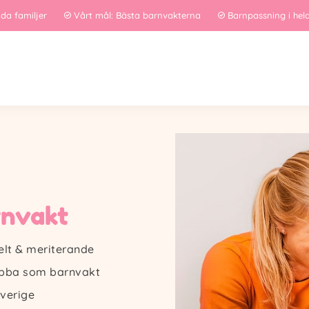
jda familjer
Vårt mål: Bästa barnvakterna
Barnpassning i hel
rnvakt
elt & meriterande
jobba som barnvakt
verige