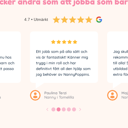
cker andra som att jobba som ba
4.7 • Utmärkt
Ett jobb som på alla sätt och
Jag skul
nu hos
vis är fantastiskt! Känner mig
rekomm
barn och
trygg i min roll och har
till alla
tt passa
definitivt fått all den hjälp som
utbildad
jag behöver av NannyPoppins.
extra fö
Paulina Terzi
Maj
a
Nanny i Tomelilla
Nan