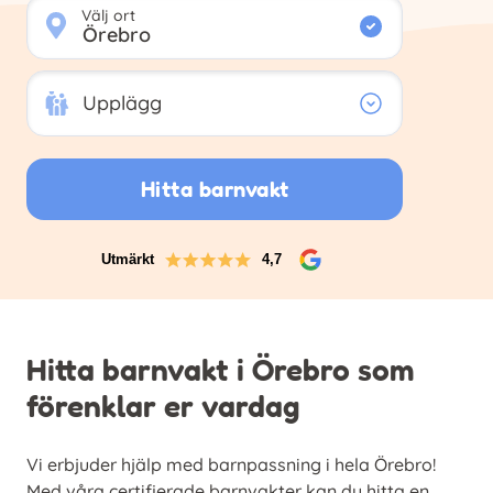
Välj ort
Upplägg
Upplägg
Hitta barnvakt
Utmärkt
4,7
Hitta barnvakt i Örebro som
förenklar er vardag
Vi erbjuder hjälp med barnpassning i hela Örebro!
Med våra certifierade barnvakter kan du hitta en