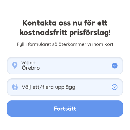
Kontakta oss nu för ett
kostnadsfritt prisförslag!
Fyll i formuläret så återkommer vi inom kort
Välj ort
Välj ett/flera upplägg
Välj ett/flera upplägg
Fortsätt