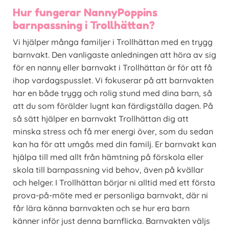
Hur fungerar NannyPoppins
barnpassning i Trollhättan?
Vi hjälper många familjer i Trollhättan med en trygg
barnvakt. Den vanligaste anledningen att höra av sig
för en nanny eller barnvakt i Trollhättan är för att få
ihop vardagspusslet. Vi fokuserar på att barnvakten
har en både trygg och rolig stund med dina barn, så
att du som förälder lugnt kan färdigställa dagen. På
så sätt hjälper en barnvakt Trollhättan dig att
minska stress och få mer energi över, som du sedan
kan ha för att umgås med din familj. Er barnvakt kan
hjälpa till med allt från hämtning på förskola eller
skola till barnpassning vid behov, även på kvällar
och helger. I Trollhättan börjar ni alltid med ett första
prova-på-möte med er personliga barnvakt, där ni
får lära känna barnvakten och se hur era barn
känner inför just denna barnflicka. Barnvakten väljs