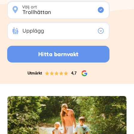
Välj ort
Upplägg
Upplägg
Hitta barnvakt
Utmärkt
4,7