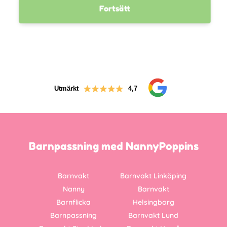
Fortsätt
Utmärkt
4,7
Barnpassning med NannyPoppins
Barnvakt
Barnvakt Linköping
Nanny
Barnvakt
Barnflicka
Helsingborg
Barnpassning
Barnvakt Lund