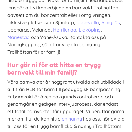
hitta en trygg barnvakt för familjer i hela landet. Det
innebär att vi kan erbjuda en barnvakt Trollhättan
oavsett om du bor centralt eller i omgivningen,
inklusive platser som Sjuntorp,
Uddevalla
,
Alingsås
,
Upphärad, Velanda,
Herrljunga
,
Lidköping
,
Mariestad
och Väne-Åsaka. Kontakta oss på
NannyPoppins, så hittar vi en trygg nanny i
Trollhättan för er familj!
Hur gör ni för att hitta en trygg
barnvakt till min familj?
Våra barnvakter är noggrant utvalda och utbildade i
allt från HLR för barn till pedagogisk barnpassning.
Er barnvakt är även bakgrundskontrollerad och
genomgår en gedigen intervjuprocess, där endast
ett fåtal barnvakter får uppdraget. Vi berättar gärna
mer om hur du kan hitta
en nanny
hos oss, hör av dig
till oss för en trygg barnflicka & nanny i Trollhättan!