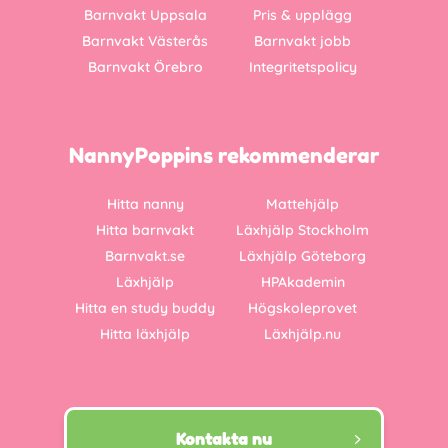
Barnvakt Uppsala
Pris & upplägg
Barnvakt Västerås
Barnvakt jobb
Barnvakt Örebro
Integritetspolicy
NannyPoppins rekommenderar
Hitta nanny
Mattehjälp
Hitta barnvakt
Läxhjälp Stockholm
Barnvakt.se
Läxhjälp Göteborg
Läxhjälp
HPAkademin
Hitta en study buddy
Högskoleprovet
Hitta läxhjälp
Läxhjälp.nu
Kontakta nu