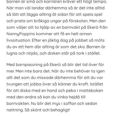
barnen är små och karriären kräver ett högt tempo.
När man väl landar därhemma så är det inte alltid
så lätt att lägga allting åt sidan för att spela spel
och prata om bråkiga ungar på förskolan. Men den
som väljer att ta hjälp av en barnvakt på Ekerö från
NannyPoppins kommer att få en helt annan
livssituation. Efter en jäktig dag på jobbet så möts
du av ett hem där allting är som det ska. Barnen är
lugna och nöjda, och disken står på tork i stället.
Med barnpassning på Ekerö så blir det tid över för
mer. Men inte bara det. När du inte behöver ta igen
allt det som du missade därhemma för att du var
tvungen att jobba över så känner du kraft. Istället
för att diska med en hand och peka i matteboken
med den andra så kan du vinka hejdå till
barnvakten. Nu blir det mys i soffan och sedan
nattning. Så skönt och behagligt!