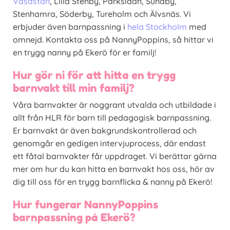
Vasastan
, Lilla Stenby, Parksidan, Sundby,
Stenhamra, Söderby, Tureholm och Älvsnäs. Vi
erbjuder även barnpassning i
hela Stockholm
med
omnejd. Kontakta oss på NannyPoppins, så hittar vi
en trygg nanny på Ekerö för er familj!
Hur gör ni för att hitta en trygg
barnvakt till min familj?
Våra barnvakter är noggrant utvalda och utbildade i
allt från HLR för barn till pedagogisk barnpassning.
Er barnvakt är även bakgrundskontrollerad och
genomgår en gedigen intervjuprocess, där endast
ett fåtal barnvakter får uppdraget. Vi berättar gärna
mer om hur du kan hitta en barnvakt hos oss, hör av
dig till oss för en trygg barnflicka & nanny på Ekerö!
Hur fungerar NannyPoppins
barnpassning på Ekerö?