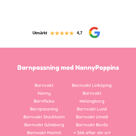
Utmärkt
4,7
Barnpassning med NannyPoppins
Barnvakt
Barnvakt Linköping
Nanny
Barnvakt
Barnflicka
Helsingborg
Barnpassning
Barnvakt Lund
Barnvakt Stockholm
Barnvakt Umeå
Barnvakt Göteborg
Barnvakt Borås
Barnvakt Malmö
+ Sök efter din ort