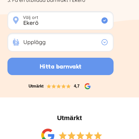
Få en utbildad barnvakt i Ekerö
Välj ort
Upplägg
Upplägg
Hitta barnvakt
Utmärkt
4,7
Utmärkt