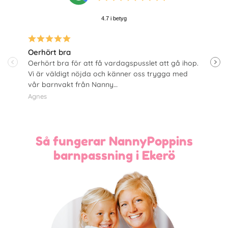
4.7 i betyg
Oerhört bra
Fan
Oerhört bra för att få vardagspusslet att gå ihop.
Otr
Vi är väldigt nöjda och känner oss trygga med
nya
vår barnvakt från Nanny…
Chri
Agnes
Så fungerar NannyPoppins
barnpassning i Ekerö