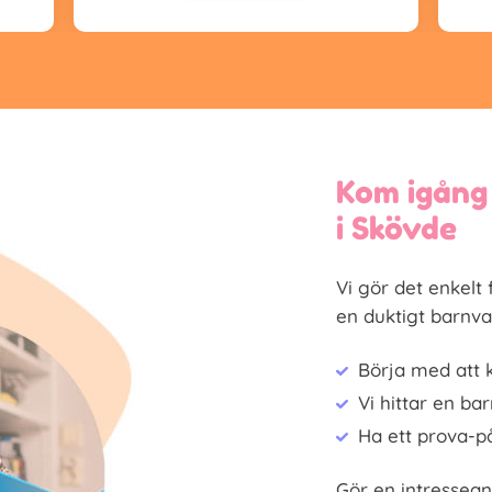
Kom igång
i Skövde
Vi gör det enkel
en duktigt barnva
Börja med att 
Vi hittar en ba
Ha ett prova-
Gör en intressean