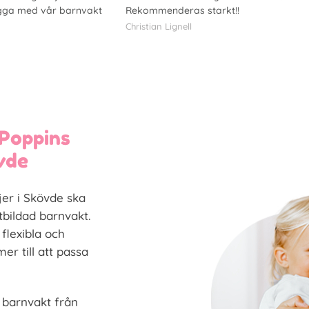
ygga med vår barnvakt
Rekommenderas starkt!!
Christian Lignell
Poppins
vde
ljer i Skövde ska
tbildad barnvakt.
 flexibla och
r till att passa
n barnvakt från