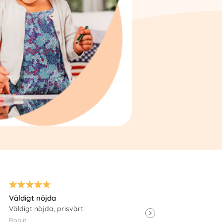
Väldigt nöjda
Fullkomligt nöjd!
Väldigt nöjda, prisvärt!
Fantastiskt nöjd!
Robin
Josefine Torn