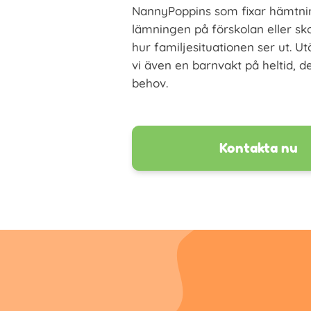
NannyPoppins som fixar hämtni
lämningen på förskolan eller sk
hur familjesituationen ser ut. U
vi även en barnvakt på heltid, del
behov.
Kontakta nu