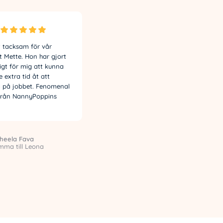
gt tacksam för vår
Både jag och min man är
 Mette. Hon har gjort
supernöjda med barnvakten vi
igt för mig att kunna
fick från NannyPoppins. Vi kan
e extra tid åt att
alltid lita på henne när det
a på jobbet. Fenomenal
krisar i jobbveckan… Deras
 från NannyPoppins
support har varit ovärderlig för
oss.
heela Fava
Daniel Ibsen
ma till Leona
Pappa till Marina