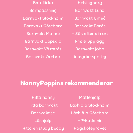
Barnflicka
Helsingborg
Barnpassning
Barnvakt Lund
Barnvakt Stockholm
Barnvakt Umeå
Barnvakt Göteborg
Barnvakt Borås
Barnvakt Malmö
+ Sök efter din ort
Barnvakt Uppsala
Pris & upplägg
Barnvakt Västerås
Barnvakt jobb
Barnvakt Örebro
Integritetspolicy
NannyPoppins rekommenderar
Hitta nanny
Mattehjälp
Hitta barnvakt
Läxhjälp Stockholm
Barnvakt.se
Läxhjälp Göteborg
Läxhjälp
HPAkademin
Hitta en study buddy
Högskoleprovet