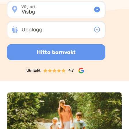
Välj ort
Upplägg
Upplägg
Hitta barnvakt
Utmärkt
4,7