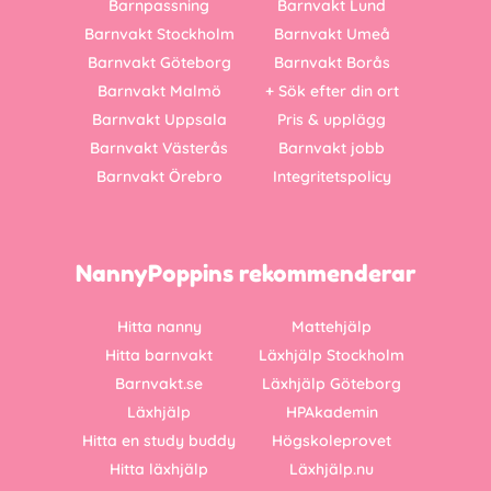
Barnpassning
Barnvakt Lund
Barnvakt Stockholm
Barnvakt Umeå
Barnvakt Göteborg
Barnvakt Borås
Barnvakt Malmö
+ Sök efter din ort
Barnvakt Uppsala
Pris & upplägg
Barnvakt Västerås
Barnvakt jobb
Barnvakt Örebro
Integritetspolicy
NannyPoppins rekommenderar
Hitta nanny
Mattehjälp
Hitta barnvakt
Läxhjälp Stockholm
Barnvakt.se
Läxhjälp Göteborg
Läxhjälp
HPAkademin
Hitta en study buddy
Högskoleprovet
Hitta läxhjälp
Läxhjälp.nu