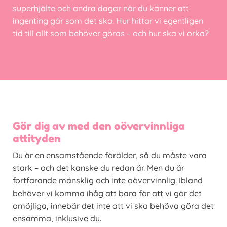
superhjälte och andra dagar när du känner att
ingenting går som det ska. Hur hittar vi egentligen
tid till allt som behöver göras – och hur ska vi orka?
Gör dig av med den oövervinnliga
attityden
Du är en ensamstående förälder, så du måste vara
stark – och det kanske du redan är. Men du är
fortfarande mänsklig och inte oövervinnlig. Ibland
behöver vi komma ihåg att bara för att vi gör det
omöjliga, innebär det inte att vi ska behöva göra det
ensamma, inklusive du.