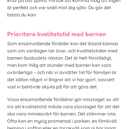
krav på oss själva. Försök att komma ihåg att ingen
är perfekt och var snäll mot dig själv. Du gör det
bästa du kan.
Prioritera kvalitetstid med barnen
Som ensamstående förälder kan det ibland kännas
som om vardagen tar över, och kvalitetstiden med
barnen åsidosätts nästan. Det är helt förståeligt,
men kom ihåg att stunder med barnen kan vara
ovärderliga – och när vi avsätter tid för familjen är
det sällan något vi ångrar att vi har gjort, oavsett
vad vi behövde skjuta på för att göra det.
Vissa ensamstående föräldrar gör misstaget av att
tro att kvalitetstid måste vara storslaget för att det
ska vara minnesvärt för barnen. Det stämmer inte.
Ofta kan en mysig promenad i parken, en filmkväll
hemma i soffan eller en tacokväll som ni har lagat