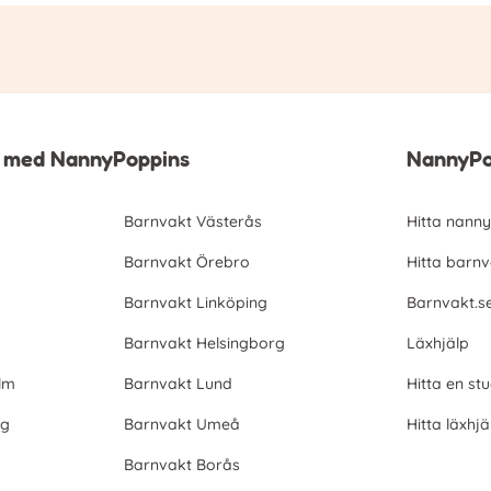
g med NannyPoppins
NannyPo
Barnvakt Västerås
Hitta nanny
Barnvakt Örebro
Hitta barnv
Barnvakt Linköping
Barnvakt.s
Barnvakt Helsingborg
Läxhjälp
lm
Barnvakt Lund
Hitta en st
rg
Barnvakt Umeå
Hitta läxhjä
Barnvakt Borås