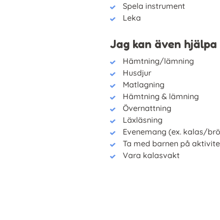
Spela instrument
Leka
Jag kan även hjälpa 
Hämtning/lämning
Husdjur
Matlagning
Hämtning & lämning
Övernattning
Läxläsning
Evenemang (ex. kalas/brö
Ta med barnen på aktivite
Vara kalasvakt