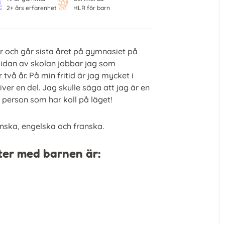
2+ års erfarenhet
HLR för barn
år och går sista året på gymnasiet på
sidan av skolan jobbar jag som
r två år. På min fritid är jag mycket i
iver en del. Jag skulle säga att jag är en
 person som har koll på läget!
ska, engelska och franska.
ter med barnen är: