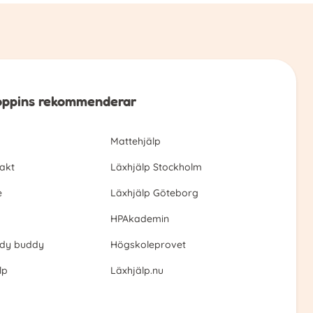
ppins rekommenderar
Mattehjälp
akt
Läxhjälp Stockholm
e
Läxhjälp Göteborg
HPAkademin
udy buddy
Högskoleprovet
lp
Läxhjälp.nu