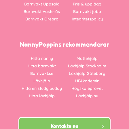
Barnvakt Uppsala
Pris & upplägg
Barnvakt Västerås
Barnvakt jobb
Barnvakt Örebro
Integritetspolicy
NannyPoppins rekommenderar
Hitta nanny
Mattehjälp
Hitta barnvakt
Läxhjälp Stockholm
Barnvakt.se
Läxhjälp Göteborg
Läxhjälp
HPAkademin
Hitta en study buddy
Högskoleprovet
Hitta läxhjälp
Läxhjälp.nu
Kontakta nu