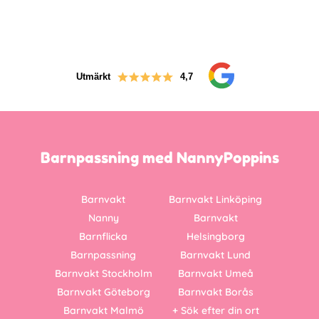
Utmärkt
4,7
Barnpassning med NannyPoppins
Barnvakt
Barnvakt Linköping
Nanny
Barnvakt
Barnflicka
Helsingborg
Barnpassning
Barnvakt Lund
Barnvakt Stockholm
Barnvakt Umeå
Barnvakt Göteborg
Barnvakt Borås
Barnvakt Malmö
+ Sök efter din ort