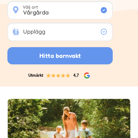
Välj ort
Upplägg
Upplägg
Hitta barnvakt
Utmärkt
4,7