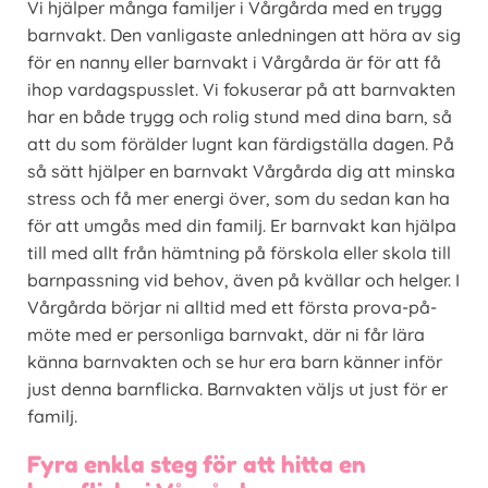
Vi hjälper många familjer i Vårgårda med en trygg
barnvakt. Den vanligaste anledningen att höra av sig
för en nanny eller barnvakt i Vårgårda är för att få
ihop vardagspusslet. Vi fokuserar på att barnvakten
har en både trygg och rolig stund med dina barn, så
att du som förälder lugnt kan färdigställa dagen. På
så sätt hjälper en barnvakt Vårgårda dig att minska
stress och få mer energi över, som du sedan kan ha
för att umgås med din familj. Er barnvakt kan hjälpa
till med allt från hämtning på förskola eller skola till
barnpassning vid behov, även på kvällar och helger. I
Vårgårda börjar ni alltid med ett första prova-på-
möte med er personliga barnvakt, där ni får lära
känna barnvakten och se hur era barn känner inför
just denna barnflicka. Barnvakten väljs ut just för er
familj.
Fyra enkla steg för att hitta en