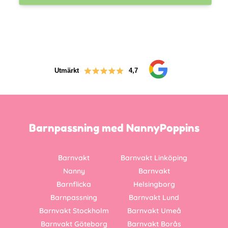
Utmärkt
4,7
Barnpassning med NannyPoppins
Barnvakt
Barnvakt Linköping
Nanny
Barnvakt
Barnflicka
Helsingborg
Barnpassning
Barnvakt Lund
Barnvakt Stockholm
Barnvakt Umeå
Barnvakt Göteborg
Barnvakt Borås