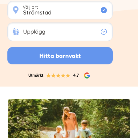
Välj ort
Upplägg
Upplägg
Hitta barnvakt
Utmärkt
4,7