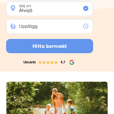
Välj ort
Upplägg
Upplägg
Hitta barnvakt
Utmärkt
4,7