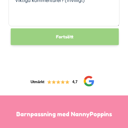
Viktiga kommentarer? (frivilligt)
Fortsätt
Utmärkt
4,7
Barnpassning med NannyPoppins