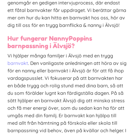
genomgår en gedigen intervjuprocess, där endast
ett fåtal barnvakter får uppdraget. Vi berättar gärna
mer om hur du kan hitta en barnvakt hos oss, hör av
dig till oss för en trygg barnflicka & nanny i Älvsjö!
Hur fungerar NannyPoppins
barnpassning i Älvsjö?
Vi hjälper många familjer i Älvsjö med en trygg
barnvakt
. Den vanligaste anledningen att höra av sig
för en nanny eller barnvakt i Älvsjö är för att få ihop
vardagspusslet. Vi fokuserar på att barnvakten har
en både trygg och rolig stund med dina barn, så att
du som förälder lugnt kan färdigställa dagen. På så
sätt hjälper en barnvakt Älvsjö dig att minska stress
och få mer energi över, som du sedan kan ha för att
umgås med din familj. Er barnvakt kan hjälpa till
med allt från hämtning på förskola eller skola till
barnpassning vid behov, även på kvällar och helger. I