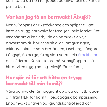
kan lita på att hon tar jobbet på allvar och älskar att
passa barn.
Var kan jag få en barnvakt i Älvsjö?
NannyPoppins är rikstäckande och hjälper till att
hitta en trygg barnvakt för familjer i hela landet. Det
innebär att vi kan erbjuda en barnvakt Älvsjö
oavsett om du bor centralt eller i omgivningen,
inklusive platser som Herrängen, Liseberg, Långbro,
Långsjö, Solberga, Örby slott samt hela
Stockholm
och söderort. Kontakta oss på NannyPoppins, så
hittar vi en trygg nanny i Älvsjö för er familj!
Hur gör ni för att hitta en trygg
barnvakt till min familj?
Våra barnvakter är noggrant utvalda och utbildade i
allt från HLR för barn till pedagogisk barnpassning.
Er barnvakt är även bakgrundskontrollerad och